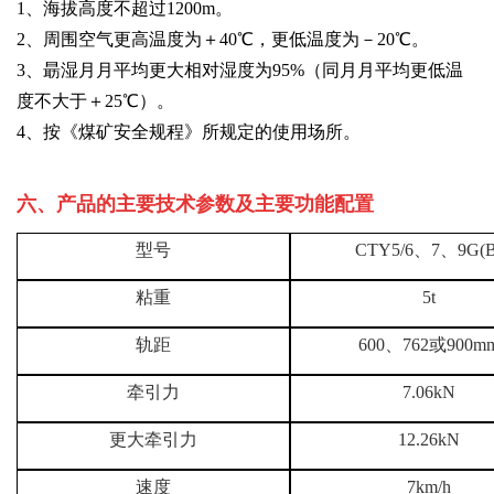
1、海拔高度不超过1200m。
2、周围空气更高温度为＋40℃，更低温度为－20℃。
3、朂湿月月平均更大相对湿度为95%（同月月平均更低温
度不大于＋25℃）。
4、按《煤矿安全规程》所规定的使用场所。
六、产品的主要技术参数及主要功能配置
型号
CTY5/6、7、9G(B
粘重
5t
轨距
60
0
、762或900m
牵引力
7.06kN
更大牵引力
12.26kN
速度
7km/h