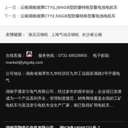
上一页：
云南湖南湘潭CTY(L)8/6GB型防爆特殊型蓄电池电机车
下一页：
云南湖南湘潭CTY2.5/6GB型防爆特殊型蓄电池电机车
友情链接：
液压压铆机
上海气动压铆机
长沙睿云栖
在线客服：
服务热线：0731-58528855 电子邮箱:
market@ytqydq.com
公司地址：湖南省湘潭市九华经济区九华工业园富洲路2号宇通电
气
湖南宇通牵引电气有限公司，经过多年的艰辛创业，企业现已发展
成为一个产品系列齐全，管理制度规范，销售网络覆盖全国的工矿
电机车与直流牵引电机专业生产厂家，都已取得矿用电机车...
湖南宇翔牵引电气有限公司
湘ICP备18006721号-7