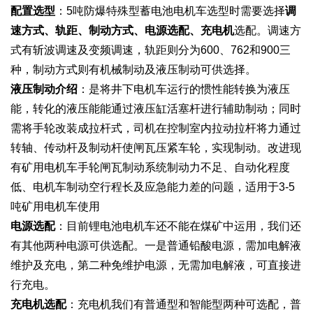
配置选型
：5吨防爆特殊型蓄电池电机车选型时需要选择
调
速方式、轨距、制动方式、电源选配、充电机
选配。调速方
式有斩波调速及变频调速，轨距则分为600、762和900三
种，制动方式则有机械制动及液压制动可供选择。
液压制动介绍
：是将井下电机车运行的惯性能转换为液压
能，转化的液压能能通过液压缸活塞杆进行辅助制动；同时
需将手轮改装成拉杆式，司机在控制室内拉动拉杆将力通过
转轴、传动杆及制动杆使闸瓦压紧车轮，实现制动。改进现
有矿用电机车手轮闸瓦制动系统制动力不足、自动化程度
低、电机车制动空行程长及应急能力差的问题，适用于3-5
吨矿用电机车使用
电源选配
：目前锂电池电机车还不能在煤矿中运用，我们还
有其他两种电源可供选配。一是普通铅酸电源，需加电解液
维护及充电，第二种免维护电源，无需加电解液，可直接进
行充电。
充电机选配
：
充电机我们有普通型和智能型两种可选配，普