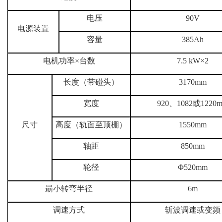
电压
90V
电源装置
容量
385Ah
电机功率×台数
7.5 kW×2
长度（带碰头）
3170
mm
宽度
920、1082或1220
尺寸
高度（轨面至顶棚）
1550mm
轴距
850mm
轮径
Φ520mm
朂小转弯半径
6m
调速方式
斩波调速或变频