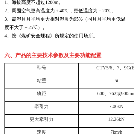
1、海拔高度不超过1200m。
2、周围空气更高温度为＋40℃，更低温度为－20℃。
3、朂湿月月平均更大相对湿度为95%（同月月平均更低温
度不大于＋25℃）。
4、按《煤矿安全规程》所规定的使用场所。
六、产品的主要技术参数及主要功能配置
型号
CTY5/6、7、9G(B
粘重
5t
轨距
60
0
、762或900m
牵引力
7.06kN
更大牵引力
12.26kN
速度
7km/h