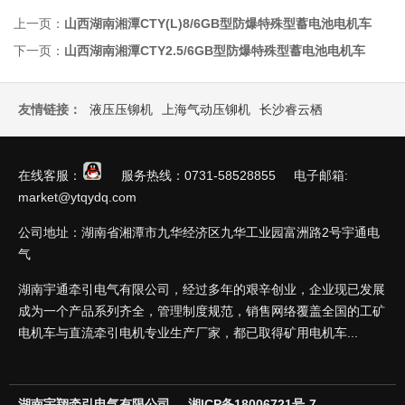
上一页：
山西湖南湘潭CTY(L)8/6GB型防爆特殊型蓄电池电机车
下一页：
山西湖南湘潭CTY2.5/6GB型防爆特殊型蓄电池电机车
友情链接：
液压压铆机
上海气动压铆机
长沙睿云栖
在线客服：
服务热线：0731-58528855 电子邮箱:
market@ytqydq.com
公司地址：湖南省湘潭市九华经济区九华工业园富洲路2号宇通电
气
湖南宇通牵引电气有限公司，经过多年的艰辛创业，企业现已发展
成为一个产品系列齐全，管理制度规范，销售网络覆盖全国的工矿
电机车与直流牵引电机专业生产厂家，都已取得矿用电机车...
湖南宇翔牵引电气有限公司
湘ICP备18006721号-7