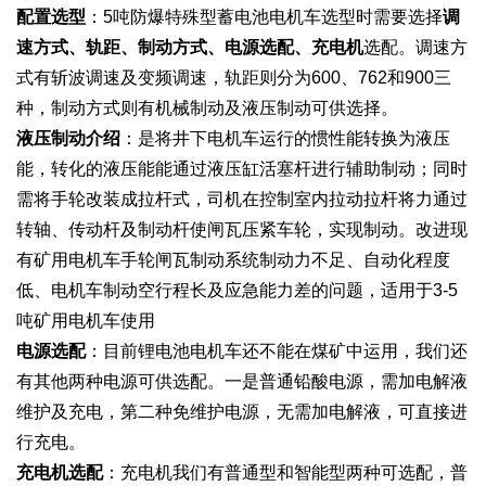
配置选型
：5吨防爆特殊型蓄电池电机车选型时需要选择
调
速方式、轨距、制动方式、电源选配、充电机
选配。调速方
式有斩波调速及变频调速，轨距则分为600、762和900三
种，制动方式则有机械制动及液压制动可供选择。
液压制动介绍
：是将井下电机车运行的惯性能转换为液压
能，转化的液压能能通过液压缸活塞杆进行辅助制动；同时
需将手轮改装成拉杆式，司机在控制室内拉动拉杆将力通过
转轴、传动杆及制动杆使闸瓦压紧车轮，实现制动。改进现
有矿用电机车手轮闸瓦制动系统制动力不足、自动化程度
低、电机车制动空行程长及应急能力差的问题，适用于3-5
吨矿用电机车使用
电源选配
：目前锂电池电机车还不能在煤矿中运用，我们还
有其他两种电源可供选配。一是普通铅酸电源，需加电解液
维护及充电，第二种免维护电源，无需加电解液，可直接进
行充电。
充电机选配
：
充电机我们有普通型和智能型两种可选配，普