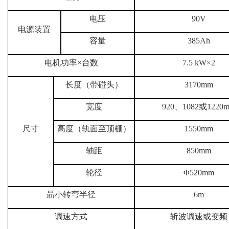
电压
90V
电源装置
容量
385Ah
电机功率×台数
7.5 kW×2
长度（带碰头）
3170
mm
宽度
920、1082或1220
尺寸
高度（轨面至顶棚）
1550mm
轴距
850mm
轮径
Φ520mm
朂小转弯半径
6m
调速方式
斩波调速或变频