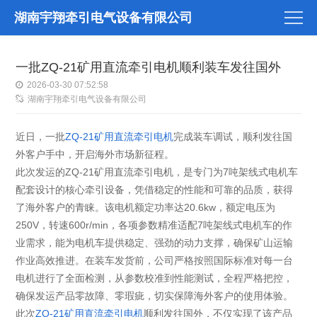
湖南宇翔牵引电气设备有限公司
一批ZQ-21矿用直流牵引电机顺利装车发往国外
2026-03-30 07:52:58
湖南宇翔牵引电气设备有限公司
近日，一批
ZQ-21矿用直流牵引电机
完成装车调试，顺利发往国
外客户手中，开启海外市场新征程。
此次发运的ZQ-21矿用直流牵引电机，是专门为7吨架线式电机车
配套设计的核心牵引设备，凭借稳定的性能和可靠的品质，获得
了海外客户的青睐。该电机额定功率达20.6kw，额定电压为
250V，转速600r/min，各项参数精准适配7吨架线式电机车的作
业需求，能为电机车提供稳定、强劲的动力支撑，确保矿山运输
作业高效推进。在装车发货前，公司严格按照国际标准对每一台
电机进行了全面检测，从参数校准到性能测试，全程严格把控，
确保发运产品零故障、零瑕疵，切实保障海外客户的使用体验。
此次
ZQ-21矿用直流牵引电机
顺利发往国外，不仅实现了该产品