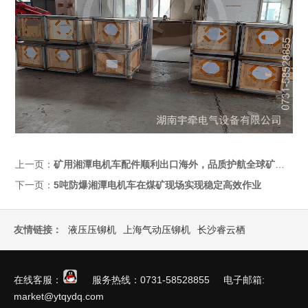
上一页：
矿用湘潭电机车配件顺利出口海外，品质护航全球矿山建设
下一页：
5吨防爆湘潭电机车在煤矿现场实现稳定高效作业
友情链接：
液压压铆机
上海气动压铆机
长沙睿云栖
在线客服：
服务热线：0731-58528855 电子邮箱:
market@ytqydq.com