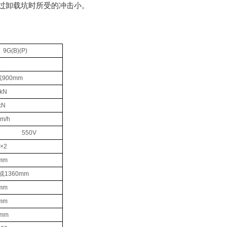
过卸载坑时所受的冲击小。
9G(B)(P)
或900mm
8kN
kN
km/h
550V
×2
mm
 或1360mm
mm
mm
mm