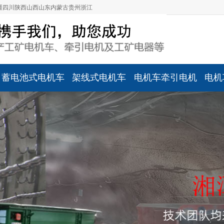
疆
四川
陕西
山西
山东
内蒙古
贵州
浙江
蓄电池式电机车
架线式电机车
电机车牵引电机
电机