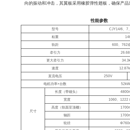
向的振动和冲击，其翼板采用橡胶弹性翅板，确保产品
性能参数
型号
CJY14/6、7、
粘重
14t
轨距
600、762
牵引力
26.6
更大牵引力
34.3
速度
12.87
直流电压
250V
电机功率×台数
52kW
长度（带碰头）
4800
宽度
1060、1222
高度（轨面至顶棚）
1700
尺寸
轴距
1700
轮径
Φ760