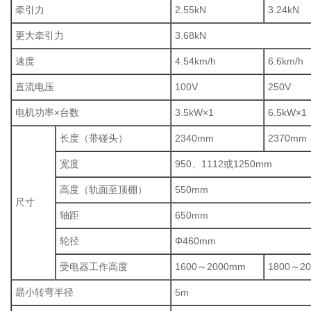
牵引力
2.55kN
3.24kN
更大牵引力
3.68kN
速度
4.54km/h
6.6km/h
直流电压
100V
250V
电机功率×台数
3.5kW×1
6.5kW×1
长度（带碰头）
2340mm
2370mm
宽度
950、1112或1250mm
高度（轨面至顶棚）
550mm
尺寸
轴距
650mm
轮径
Φ460mm
受电器工作高度
1600～2000mm
1800～2
朂小转弯半径
5m