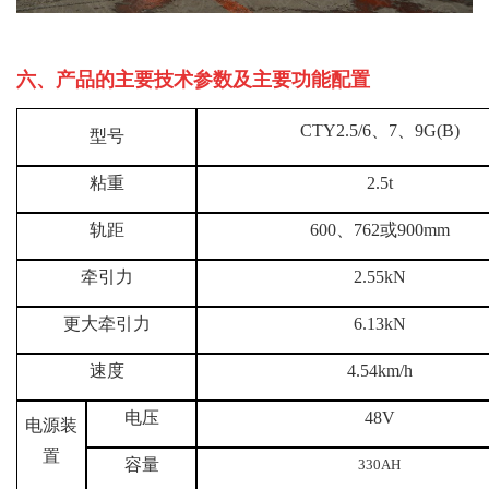
六
、产品的主要技术参数及主要功能配置
CTY2.5/6、7、9G(B)
型号
粘重
2.5t
轨距
600、762或900mm
2.55kN
牵引力
更大牵引力
6.13kN
速度
4.54km/h
电压
48V
电源装
置
容量
330
AH