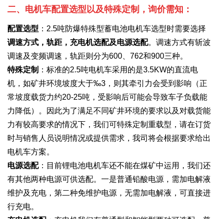
二、电机车配置选型以及特殊定制，询价需知：
配置选型
：2.5吨防爆特殊型蓄电池电机车选型时需要选择
调速方式，轨距，充电机选配及电源选配
。调速方式有斩波
调速及变频调速，轨距则分为600、762和900三种。
特殊定制
：标准的2.5吨电机车采用的是3.5KW的直流电
机，如矿井环境坡度大于‰3，则其牵引力会受到影响（正
常坡度载货力约20-25吨，受影响后可能会导致车子负载能
力降低）。因此为了满足不同矿井环境的要求以及对载货能
力有较高要求的情况下，我们可特殊定制重载型，请在订货
时与销售人员说明情况或提供需求，我司将会根据要求给出
电机车方案。
电源选配
：目前锂电池电机车还不能在煤矿中运用，我们还
有其他两种电源可供选配。一是普通铅酸电源，需加电解液
维护及充电，第二种免维护电源，无需加电解液，可直接进
行充电。