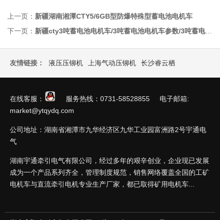
上一页：
新疆湖南湘潭CTY5/6GB型防爆特殊型蓄电池电机车
下一页：
新疆cty3吨蓄电池电机车/3吨蓄电池电机车参数/3吨蓄电池电机车价格
友情链接：
液压压铆机
上海气动压铆机
长沙睿云栖
在线客服：
服务热线：0731-58528855 电子邮箱:
market@ytqydq.com
公司地址：湖南省湘潭市九华经济区九华工业园富洲路2号宇通电
气
湖南宇通牵引电气有限公司，经过多年的艰辛创业，企业现已发展
成为一个产品系列齐全，管理制度规范，销售网络覆盖全国的工矿
电机车与直流牵引电机专业生产厂家，都已取得矿用电机车...