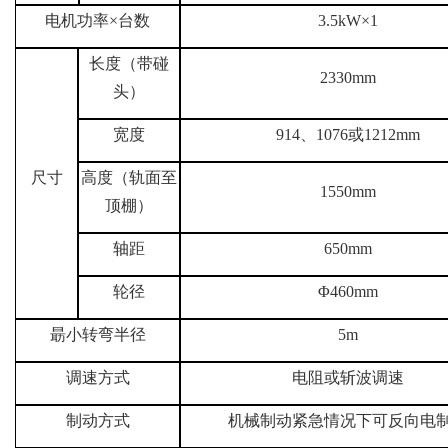
电机功率×台数
3.5kW×1
长度（带碰
2330mm
头）
914、1076或1212mm
宽度
尺寸
高度（轨面至
1550mm
顶棚）
轴距
650mm
轮径
Φ460mm
朂小转弯半径
5m
调速方式
电阻或斩波调速
制动方式
机械制动紧急情况下可反向电