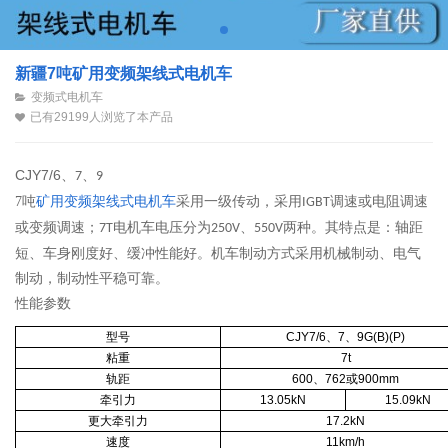
新疆7吨矿用变频架线式电机车
变频式电机车
已有29199人浏览了本产品
CJY7/6
、
、
7
9
7吨
矿用变频架线式电机车
采用一级传动，采用
调速或电阻调速
IGBT
或变频调速；
电机车电压分为
、
两种。其特点是：轴距
7T
250V
550V
短、车身刚度好、缓冲性能好。机车制动方式采用机械制动、电气
制动，制动性平稳可靠。
性能参数
型号
CJY7/6、7、9G(B)(P)
粘重
7t
轨距
600、762或900mm
牵引力
13.05kN
15.09kN
更大牵引力
17.2kN
速度
11km/h