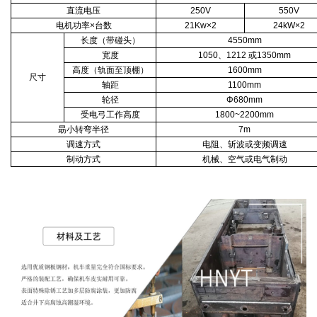
直流电压
250V
550V
电机功率×台数
21Kw×2
24kW×2
长度（带碰头）
4550mm
宽度
1050、1212 或1350mm
高度（轨面至顶棚）
1600mm
尺寸
轴距
1100mm
轮径
Φ680mm
受电弓工作高度
1800~2200mm
朂小转弯半径
7m
调速方式
电阻、斩波或变频调速
制动方式
机械、空气或电气制动