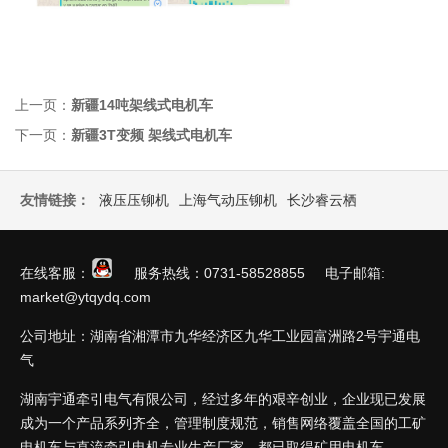
上一页：
新疆14吨架线式电机车
下一页：
新疆3T变频 架线式电机车
友情链接：
液压压铆机
上海气动压铆机
长沙睿云栖
在线客服：
服务热线：0731-58528855 电子邮箱:
market@ytqydq.com
公司地址：湖南省湘潭市九华经济区九华工业园富洲路2号宇通电
气
湖南宇通牵引电气有限公司，经过多年的艰辛创业，企业现已发展
成为一个产品系列齐全，管理制度规范，销售网络覆盖全国的工矿
电机车与直流牵引电机专业生产厂家，都已取得矿用电机车...