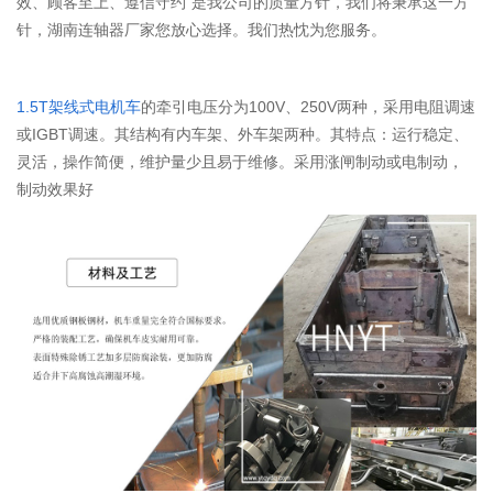
效、顾客至上、遵信守约”是我公司的质量方针，我们将秉承这一方
针，湖南连轴器厂家您放心选择。我们热忱为您服务。
1.5T
架线式电机车
的牵引电压分为
100V
、
250V
两种，采用电阻调速
或
IGBT
调速。其结构有内车架、外车架两种。其特点：运行稳定、
灵活，操作简便，维护量少且易于维修。采用涨闸制动或电制动，
制动效果好