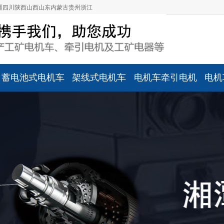
疆
四川
陕西
山西
山东
内蒙古
贵州
浙江
蓄电池式电机车
架线式电机车
电机车牵引电机
电机