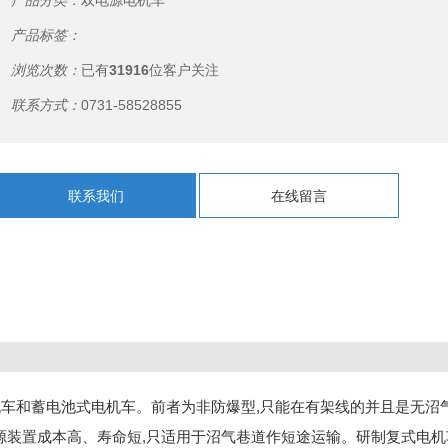
产品分类：
双电源电机车
产品标签：
浏览次数：
已有
31916
位客户关注
联系方式：
0731-58528855
联系我们
在线留言
机车和蓄电池式电机车。前者为非防爆型
,只能在有架线的并且是无沼
源装置成本高、寿命短,只适用于沼气巷道作短途运输。研制复式电