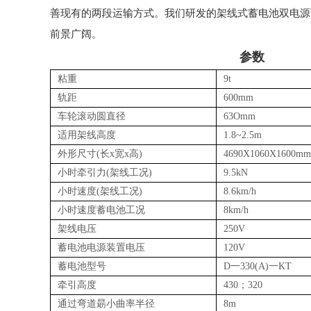
善现有的两段运输方式。我们研发的
架线式蓄电池双电源
前景广阔。
参数
粘重
9t
轨距
600mm
车轮滚动圆直径
63Omm
适用架线高度
1.8~2.5m
外形尺寸
(
长
x
宽
x
高
)
4690X1060X1600mm
小时牵引力
(
架线工况
)
9.
5
kN
小时速度
(
架线工况
)
8.6km/h
小时速度蓄电池工况
8km/h
架线电压
250V
蓄电池电源装置
电压
120V
蓄电池型号
D
一
330(A)
一
KT
牵引高度
430
；
320
通过弯道朂小曲率半径
8m