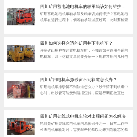
主要应用...
四川矿用蓄电池电机车的轴承箱该如何维护和保养？
矿用蓄电池电机车轴承箱及轴承该如何维护？蓄电池电
机车在运行过程中，倘若轴承箱温度过高，此时要检查
轮毂和轴承座的间隙（不超过２ｍｍ），其次，检查润
滑脂是否正常，污垢程度、是否缺油、是否变质等，如
有异常立...
四川如何选择合适的矿用井下电机车？
许多矿山用户在购置电机车时，不知该如何选用合适的
电机车，以下这篇文章简要介绍一下现在常用的几种电
机车以及他们的区别。现在常用的矿用井下电机车主要
分为蓄电池电机车，锂电池电机车，架线式电机车三
种。蓄电池...
四川矿用电机车撒砂留不到轨道怎么办？
矿用电机车撒砂留不到轨道怎么办？砂子留不到轨道中
心时，出砂管可能受到碰撞歪斜，应进行调正校直处
理。以上就是湘潭电机车撒砂留不到轨道的解决办法。
四川矿用架线式电机车轮对出现问题怎么解决
轮对是矿用架线式电机车的易损部件之一，日常工作中
检查电机车轮对时，需要敲击轮箍以此来判断轮芯的箍
紧情况及轮箍本身的完整性。轮箍表面若形成缺陷的深