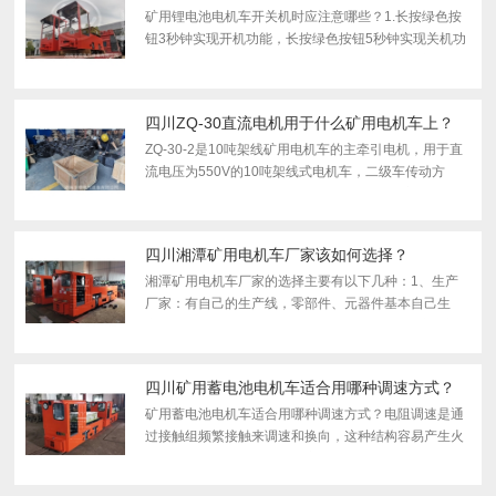
矿用锂电池电机车开关机时应注意哪些？1.长按绿色按
钮3秒钟实现开机功能，长按绿色按钮5秒钟实现关机功
能；2.超过2小时电池组不适用，自动关机。（关机后，
将机车与电池组的插头连接好，司控器位于0位时，才
能开机，...
四川ZQ-30直流电机用于什么矿用电机车上？
ZQ-30-2是10吨架线矿用电机车的主牵引电机，用于直
流电压为550V的10吨架线式电机车，二级车传动方
式，型号为CJY10/6,7,9GB。 适用于通风环境好且不含
瓦斯的矿井环境。型号解析及参数如下：ZQ-矿用直流
牵引电机30-2 -...
四川湘潭矿用电机车厂家该如何选择？
湘潭矿用电机车厂家的选择主要有以下几种：1、生产
厂家：有自己的生产线，零部件、元器件基本自己生
产，有自己的企业标准或******标准，质量有保障，并
且有较强的售后服务能力。例如湖南宇牵电气设备。
2、组装厂家：没...
四川矿用蓄电池电机车适合用哪种调速方式？
矿用蓄电池电机车适合用哪种调速方式？电阻调速是通
过接触组频繁接触来调速和换向，这种结构容易产生火
花，且经常要更换触头，在实际适用当中很不防便。比
较好的IGBT脉冲调速（斩波调速）是煤矿用防爆电机车