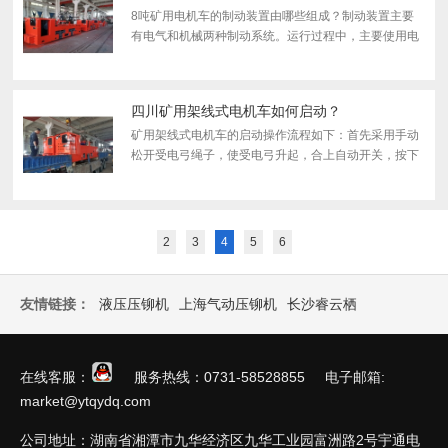
8吨矿用电机车的制动装置由哪些组成？制动装置主要
有电气和机械两种制动系统。运行过程中，主要使用电
气制动，通过操纵司控器手轮来控制。机械制动是由闸
瓦、杠杆、制动螺杆及螺帽、手轮及平衡臂组成。通过
四个单方...
四川矿用架线式电机车如何启动？
矿用架线式电机车的启动操作流程如下：首先采用手动
松开受电弓绳子，使受电弓升起，合上自动开关，按下
照明灯开关，使灯接通电源而发光。同时，扳动空压机
电机控制开关，让其充气，此时，可根据机车即将运行
的方向，...
2
3
4
5
6
友情链接：
液压压铆机
上海气动压铆机
长沙睿云栖
在线客服：
服务热线：0731-58528855 电子邮箱:
market@ytqydq.com
公司地址：湖南省湘潭市九华经济区九华工业园富洲路2号宇通电