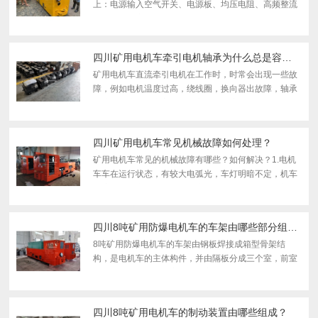
上：电源输入空气开关、电源板、均压电阻、高频整流
管、虑被电容、输出虑被电感、控制板、IGBT驱动电
路、控制芯片、通讯接口、电源变换、键盘扫描等等。
软件上：软...
四川矿用电机车牵引电机轴承为什么总是容易坏？
矿用电机车直流牵引电机在工作时，时常会出现一些故
障，例如电机温度过高，绕线圈，换向器出故障，轴承
故障。而这篇文章主要和大家聊聊直流牵引电机轴承故
障解决办法。轴承作为直流牵引电机的重要部分，出现
故障时，...
四川矿用电机车常见机械故障如何处理？
矿用电机车常见的机械故障有哪些？如何解决？1.电机
车车在运行状态，有较大电弧光，车灯明暗不定，机车
速度也不稳定：集电器滑板磨损了。因此需要更换新的
集电器。2.在制动状态，刹车距离远，松开制动手轮，
会形成带...
四川8吨矿用防爆电机车的车架由哪些部分组成？
8吨矿用防爆电机车的车架由钢板焊接成箱型骨架结
构，是电机车的主体构件，并由隔板分成三个室，前室
与顶棚一起构成司机室，司机室中有司控调速器等司机
操作设施，中间为机械室，安装有走行装置、制动装
置、撒沙及部...
四川8吨矿用电机车的制动装置由哪些组成？