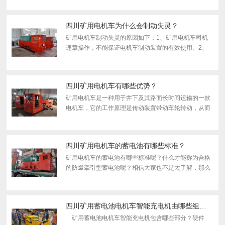
度大于1MM，磨损度大于5MM时，须取下轮对在车床
上车削。如今...
四川矿用电机车为什么会制动失灵？
矿用电机车制动失灵的原因如下：1、矿用电机车司机
违章操作，不能保证电机车制动装置的有效使用。2、
矿用电机车制动装置的设计不合理，不能满足司机操作
的便利性，所以有必要对电机车现有的制动系统进行改
造。以上就...
四川矿用电机车有哪些优势？
矿用电机车是一种用于井下及其路面长时间运输的一款
电机车，它的工作原理是传动装置带动车轮转动，从而
牵引列车行驶，从而完成对煤炭、矸石、材料、设备、
人员的运送。那么矿用电机车存在哪些优势？随着社会
经济的发...
四川矿用电机车的蓄电池有哪些标准？
矿用电机车的蓄电池有哪些标准呢？什么才能称为合格
的防爆牵引型蓄电池呢？相信大家也不是太了解，那么
就跟随宇牵机车来看看下面的文章吧！什么叫防爆电机
车蓄电池？防爆蓄电池电机车所配套型的防爆蓄电池电
源装置，...
四川矿用蓄电池电机车智能充电机由哪些组成？
矿用蓄电池电机车智能充电机包含哪些部分？硬件