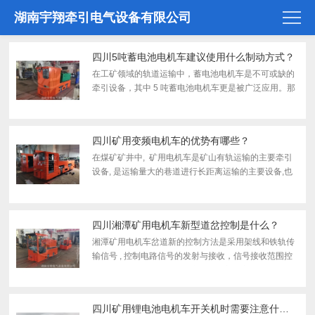
湖南宇翔牵引电气设备有限公司
四川5吨蓄电池电机车建议使用什么制动方式？
在工矿领域的轨道运输中，蓄电池电机车是不可或缺的
牵引设备，其中 5 吨蓄电池电机车更是被广泛应用。那
么，对于这种 5 吨蓄电池电机车而言，什么样的制动方
式才是朂合适的呢？蓄电池电机车主要有三种制动方
式，包括...
四川矿用变频电机车的优势有哪些？
在煤矿矿井中, 矿用电机车是矿山有轨运输的主要牵引
设备, 是运输量大的巷道进行长距离运输的主要设备,也
可作为辅助运输，用于平巷掘进时的运输工具及采区顺
槽。变频电机车一般使用的是三相异步交流鼠笼电机，
故障率...
四川湘潭矿用电机车新型道岔控制是什么？
湘潭矿用电机车岔道新的控制方法是采用架线和铁轨传
输信号 , 控制电路信号的发射与接收，信号接收范围控
制在40~200m 的范围内。这种控制方法安装简单，可
靠性强、维修方便，抗干扰，不需要在巷道壁上铺设天
线。控制...
四川矿用锂电池电机车开关机时需要注意什么？