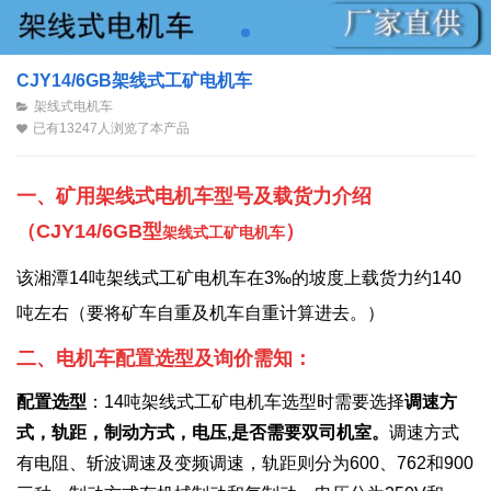
CJY14/6GB架线式工矿电机车
架线式电机车
已有13247人浏览了本产品
一、矿用架线式电机车型号及载货力介绍
（
CJY14/6GB型
）
架线式工矿
电机车
该湘潭14吨架线式工矿电机车
在3‰的坡度上
载货力约140
吨左右（要将矿车自重及机车自重计算进去。
）
二、电机车配置选型及询价需知：
配置选型
：14吨架线式工矿电机车选型时需要选择
调速方
式，轨距，制动方式，电压,
是否需要双司机室。
调速方式
有电阻、斩波调速及变频调速，轨距则分为600、762和900