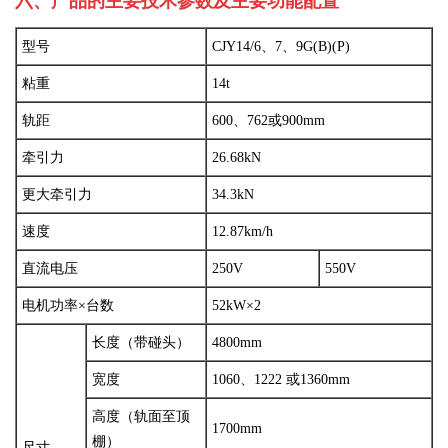
六
、产品的主要技术参数及主要功能配置
型号
CJY14/6、7、9G(B)(P)
粘重
14t
轨距
600、762或900mm
牵引力
26.68kN
更大牵引力
34.3kN
速度
12.87km/h
直流电压
250V
550V
电机功率×台数
52kW×2
长度（带碰头）
4800mm
宽度
1060、1222 或1360mm
高度（轨面至顶
1700mm
棚）
尺寸