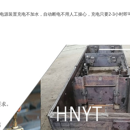
电源装置充电不加水，自动断电不用人工操心，充电只要2-3小时即