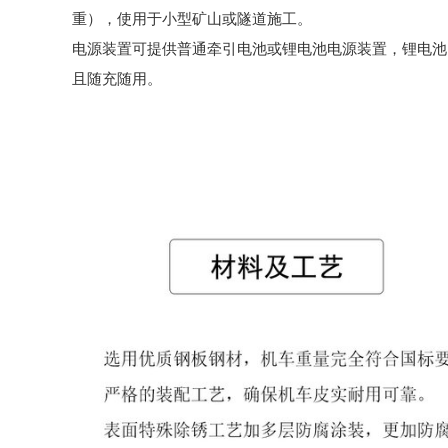
重），使用于小型矿山或隧道施工。
电源装置可提供普通牵引电池或锂电池电源装置，锂电池
且随充随用。