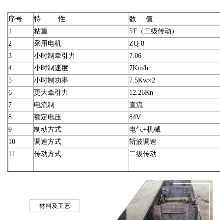
序号
特 性
数 值
1
粘重
5T（二级传动）
2
采用电机
ZQ-8
3
小时制牵引力
7.06
4
小时制速度
7Km/h
5
小时制功率
7.5Kw×2
6
更大牵引力
12.26Kn
7
电流制
直流
8
额定电压
84V
9
制动方式
电气+机械
10
调速方式
斩波调速
11
传动方式
二级传动