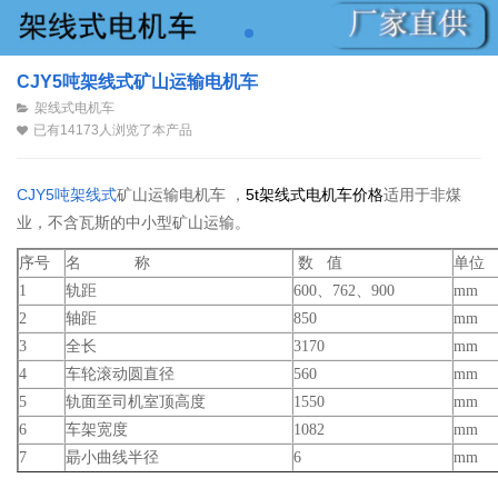
CJY5吨架线式矿山运输电机车
架线式电机车
已有14173人浏览了本产品
CJY5吨架线式
矿山运输电机车
，
5t架线式电机车
价格
适用于非煤
业，不含瓦斯的中小型矿山运输。
序号
名 称
数 值
单位
1
轨距
600、762、900
mm
2
轴距
850
mm
3
全长
3170
mm
4
车轮滚动圆直径
560
mm
5
轨面至司机室顶高度
1550
mm
6
车架宽度
1082
mm
7
朂小曲线半径
6
mm