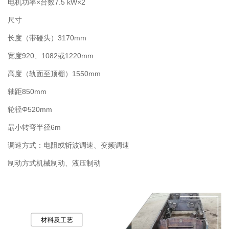
电机功率
×台数7.5 kW×2
尺寸
长度（带碰头）3170mm
宽度
920、1082或1220mm
高度（轨面至顶棚）
1550mm
轴距
850mm
轮径
Φ520mm
朂小转弯半径
6m
调速方式：电阻或斩波调速、变频调速
制动方式机械制动、液压制动