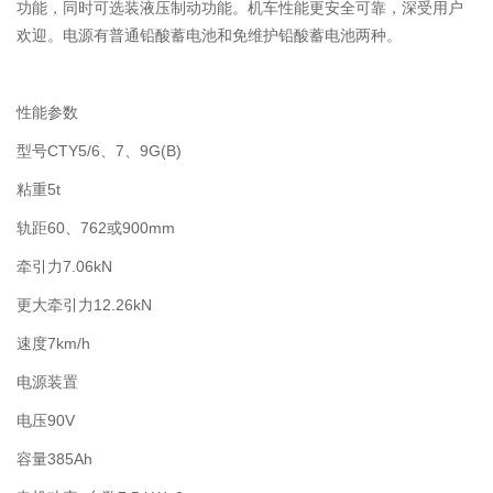
功能，同时可选装液压制动功能。机车性能更安全可靠，深受用户
欢迎。电源有普通铅酸蓄电池和免维护铅酸蓄电池两种。
性能参数
型号
CTY5/6、7、9G(B)
粘重
5t
轨距
60、762或900mm
牵引力
7.06kN
更大牵引力
12.26kN
速度
7km/h
电源装置
电压
90V
容量
385Ah